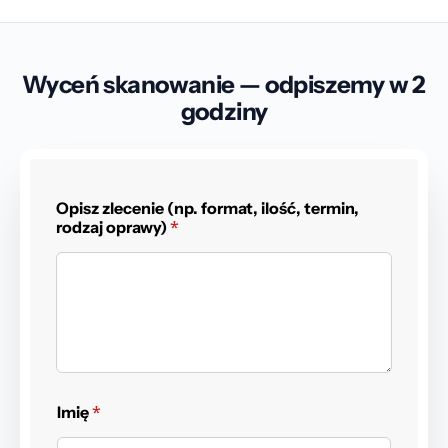
skanujemy mieszane formaty (opisy A4 + rysunki A1/A0+)
i scalamy w uporządkowane pliki PDF.
Wyceń skanowanie — odpiszemy w 2
godziny
Opisz zlecenie (np. format, ilość, termin,
*
rodzaj oprawy)
*
Imię