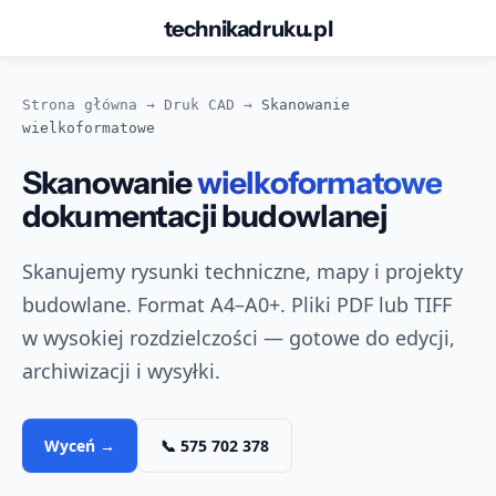
technikadruku.pl
Przejdź
do
Strona główna
→
Druk CAD
→
Skanowanie
treści
wielkoformatowe
Skanowanie
wielkoformatowe
dokumentacji budowlanej
Skanujemy rysunki techniczne, mapy i projekty
budowlane. Format A4–A0+. Pliki PDF lub TIFF
w wysokiej rozdzielczości — gotowe do edycji,
archiwizacji i wysyłki.
Wyceń →
📞 575 702 378