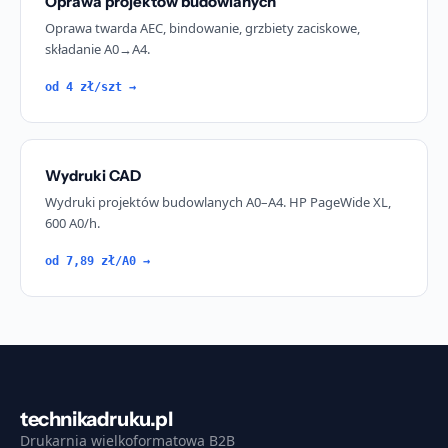
Oprawa projektów budowlanych
Oprawa twarda AEC, bindowanie, grzbiety zaciskowe,
składanie A0→A4.
od 4 zł/szt →
Wydruki CAD
Wydruki projektów budowlanych A0–A4. HP PageWide XL,
600 A0/h.
od 7,89 zł/A0 →
technikadruku.pl
Drukarnia wielkoformatowa B2B