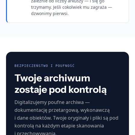
zależnie od liczby arkuszy — i się go
trzymamy. Jeśli cokolwiek mu zagraża —
dzwonimy pierwsi.
BEZPIECZEŃSTWO I POUFNOŚĆ
Twoje archiwum
zostaje pod kontrolą
Digitalizujemy poufne archiwa —
dokumentację przetargową, wykonawczą
i dane obiektów. Twoje oryginały i pliki są pod
kontrolą na każdym etapie skanowania
i przechowywania.