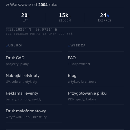
w Warszawie od
2004
roku.
20
15k
24
+
+
h
LAT
ZLECEŃ
EKSPRES
52.1939° N 20.9711° E
ICC FOGRA39
·
PDF/X-1a
·
CMYK 300 dpi
USŁUGI
WIEDZA
⬡
⬡
Druk CAD
FAQ
projekty, plany
19 odpowiedzi
Naklejki i etykiety
Blog
UV, solwent, etykiety
artykuły branżowe
Reklama i eventy
Przygotowanie pliku
banery, roll-upy, szyldy
PDF, spady, kolory
Druk małoformatowy
wizytówki, ulotki, broszury