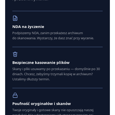
NDA na życzenie
Podpiszemy NDA, zanim przekażesz archiwum
do skanowania. Wystarczy, że dasz znać przy wycenie.
Bezpieczne kasowanie plików
Skany i pliki usuwamy po przekazaniu — domyślnie po 30
dniach. Chcesz, żebyśmy trzymali kopię w archiwum?
Ustalimy dłuższy termin.
Poufność oryginałów i skanów
Twoje oryginały i gotowe skany nie opuszczają naszej
produkcji. Nie udostępniamy ich stronom trzecim ani