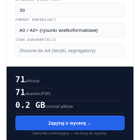
FORMAT DOMINUJĄCY
STAN DOKUMENTACJI
Złożone do A4 (teczki, segregatory)
71
arkuszy
71
skanów (PDF)
0.2 GB
rozmiar plików
Zapytaj o wycenę →
Szacunek orientacyjny — nie służy do wyceny.