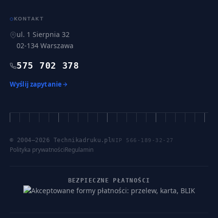
KONTAKT
⬡
ul. 1 Sierpnia 32
02-134
Warszawa
575 702 378
Wyślij zapytanie
© 2004–
2026
Technikadruku.pl
NIP 566-189-32-27
Polityka prywatności
Regulamin
BEZPIECZNE PŁATNOŚCI