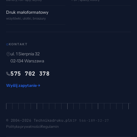
Druk małoformatowy
wizytówki, ulotki, broszury
KONTAKT
⬡
ul. 1 Sierpnia 32
02-134
Warszawa
575 702 378
Wyślij zapytanie
© 2004–
2026
Technikadruku.pl
NIP 566-189-32-27
Polityka prywatności
Regulamin