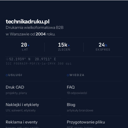
technikadruku.pl
Drukarnia wielkoformatowa B2B
w Warszawie od
2004
roku.
20
15k
24
+
+
h
LAT
ZLECEŃ
EKSPRES
52.1939° N 20.9711° E
ICC FOGRA39
·
PDF/X-1a
·
CMYK 300 dpi
USŁUGI
WIEDZA
⬡
⬡
Druk CAD
FAQ
projekty, plany
19 odpowiedzi
Naklejki i etykiety
Blog
UV, solwent, etykiety
artykuły branżowe
Reklama i eventy
Przygotowanie pliku
banery, roll-upy, szyldy
PDF, spady, kolory