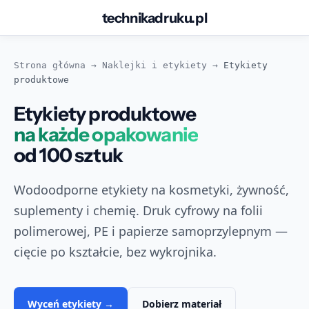
technikadruku.pl
Przejdź
do
Strona główna
→
Naklejki i etykiety
→
Etykiety
treści
produktowe
Etykiety produktowe
na każde opakowanie
od 100 sztuk
Wodoodporne etykiety na kosmetyki, żywność,
suplementy i chemię. Druk cyfrowy na folii
polimerowej, PE i papierze samoprzylepnym —
cięcie po kształcie, bez wykrojnika.
Wyceń etykiety →
Dobierz materiał