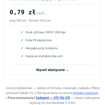
0,79 zł
/szt.
przy 500 szt. · format 10×5 cm
Druk cyfrowy CMYK 1200 dpi
Folia PE elastyczna
Nie pęka przy ściskaniu
Cięcie po kształcie (die-cut)
Wyceń elastyczne →
ℹ️ Ceny przykładowe — zależą od formatu, materiału i nakładu. Efekty
premium (lakier UV, 2.5D) wyceniamy na stronie
etykiety premium
.
⚡
Zadzwoń — 575 702 378
— często realizujemy
Pilne zamówienia?
szybciej niż standardowe 3–4 dni.