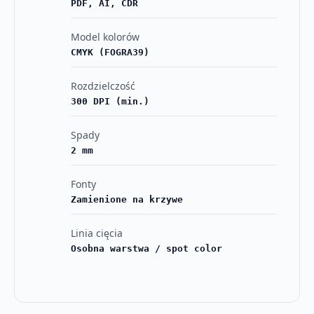
PDF, AI, CDR
Model kolorów
CMYK (FOGRA39)
Rozdzielczość
300 DPI (min.)
Spady
2 mm
Fonty
Zamienione na krzywe
Linia cięcia
Osobna warstwa / spot color