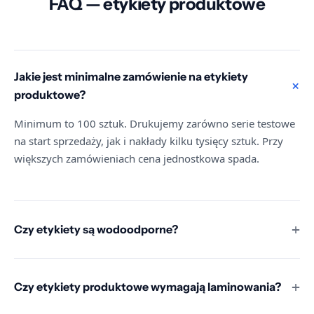
FAQ — etykiety produktowe
Jakie jest minimalne zamówienie na etykiety
produktowe?
Minimum to 100 sztuk. Drukujemy zarówno serie testowe
na start sprzedaży, jak i nakłady kilku tysięcy sztuk. Przy
większych zamówieniach cena jednostkowa spada.
Czy etykiety są wodoodporne?
Etykiety na folii polimerowej i PE — tak, druk UV jest
wodoodporny i odporny na ścieranie. Laminat nie jest
potrzebny w typowych zastosowaniach. Etykiety na
Czy etykiety produktowe wymagają laminowania?
papierze samoprzylepnym sprawdzają się w suchych
Nie — druk UV na folii polimerowej jest wystarczająco