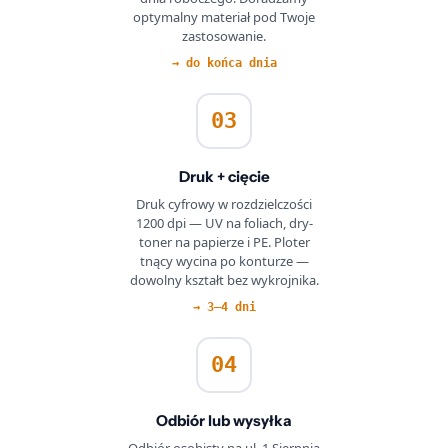
optymalny materiał pod Twoje
zastosowanie.
→ do końca dnia
03
Druk + cięcie
Druk cyfrowy w rozdzielczości
1200 dpi — UV na foliach, dry-
toner na papierze i PE. Ploter
tnący wycina po konturze —
dowolny kształt bez wykrojnika.
→ 3–4 dni
04
Odbiór lub wysyłka
Odbiór osobisty na ul. 1 Sierpnia