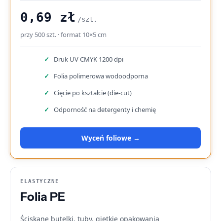
0,69 zł
/szt.
przy 500 szt. · format 10×5 cm
Druk UV CMYK 1200 dpi
Folia polimerowa wodoodporna
Cięcie po kształcie (die-cut)
Odporność na detergenty i chemię
Wyceń foliowe →
ELASTYCZNE
Folia PE
Ściskane butelki, tuby, giętkie opakowania