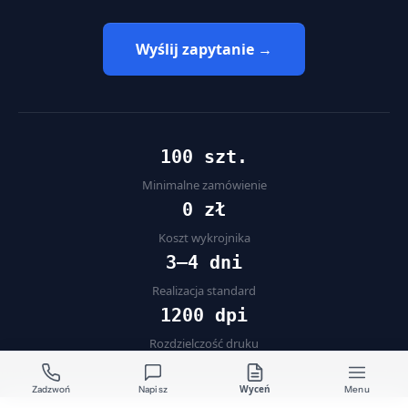
Wyślij zapytanie →
100 szt.
Minimalne zamówienie
0 zł
Koszt wykrojnika
3–4 dni
Realizacja standard
1200 dpi
Rozdzielczość druku
Wyceń
Zadzwoń
Napisz
Menu