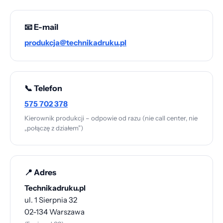
📧 E-mail
produkcja@technikadruku.pl
📞 Telefon
575 702 378
Kierownik produkcji – odpowie od razu (nie call center, nie
„połączę z działem”)
📍 Adres
Technikadruku.pl
ul. 1 Sierpnia 32
02-134 Warszawa