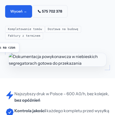
Wyceń →
📞 575 702 378
Kompletowanie tomów
Dostawa na budowę
Faktury z terminem
% na czas
Najszybszy druk w Polsce – 600 A0/h, bez kolejek,
bez opóźnień
Kontrola jakości
każdego kompletu przed wysyłką