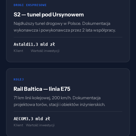
DROGI EKSPRESOWE
S2 — tunel pod Ursynowem
Najdłuższy tunel drogowy w Polsce. Dokumentacja
wykonawcza i powykonawcza przez 2 lata współpracy.
Astaldi
1,3 mld zł
Klient
Wartość inwestycji
KOLEJ
Rail Baltica — linia E75
71 km linii kolejowej, 200 km/h. Dokumentacja
projektowa torów, stacji i obiektów inżynierskich.
AECOM
3,3 mld zł
Klient
Wartość inwestycji