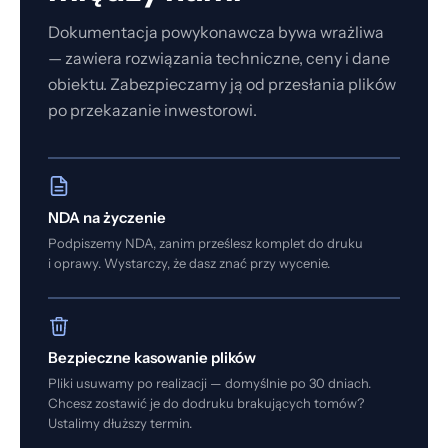
Dokumentacja powykonawcza bywa wrażliwa
— zawiera rozwiązania techniczne, ceny i dane
obiektu. Zabezpieczamy ją od przesłania plików
po przekazanie inwestorowi.
NDA na życzenie
Podpiszemy NDA, zanim prześlesz komplet do druku
i oprawy. Wystarczy, że dasz znać przy wycenie.
Bezpieczne kasowanie plików
Pliki usuwamy po realizacji — domyślnie po 30 dniach.
Chcesz zostawić je do dodruku brakujących tomów?
Ustalimy dłuższy termin.