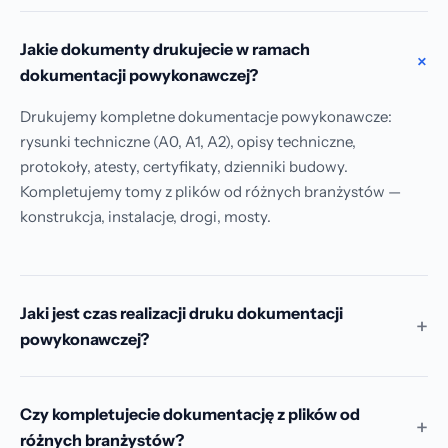
Jakie dokumenty drukujecie w ramach
dokumentacji powykonawczej?
Drukujemy kompletne dokumentacje powykonawcze:
rysunki techniczne (A0, A1, A2), opisy techniczne,
protokoły, atesty, certyfikaty, dzienniki budowy.
Kompletujemy tomy z plików od różnych branżystów —
konstrukcja, instalacje, drogi, mosty.
Jaki jest czas realizacji druku dokumentacji
powykonawczej?
Termin ustalamy indywidualnie — zależy od objętości
dokumentacji i liczby egzemplarzy. Standardowo 2–5 dni
Czy kompletujecie dokumentację z plików od
roboczych. Tryb express możliwy po uzgodnieniu
telefonicznym. Zadzwoń — podamy realny termin.
różnych branżystów?