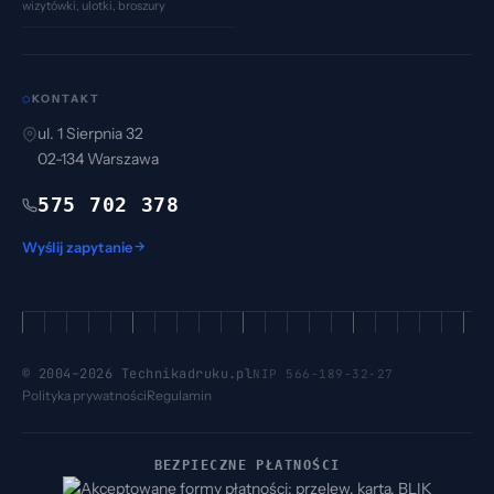
wizytówki, ulotki, broszury
KONTAKT
⬡
ul. 1 Sierpnia 32
02-134
Warszawa
575 702 378
Wyślij zapytanie
© 2004–
2026
Technikadruku.pl
NIP 566-189-32-27
Polityka prywatności
Regulamin
BEZPIECZNE PŁATNOŚCI