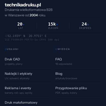
technikadruku.pl
Drukarnia wielkoformatowa B2B
w Warszawie od
2004
roku.
20
15k
24
+
+
h
LAT
ZLECEŃ
EKSPRES
52.1939° N 20.9711° E
ICC FOGRA39
·
PDF/X-1a
·
CMYK 300 dpi
USŁUGI
WIEDZA
⬡
⬡
Druk CAD
FAQ
projekty, plany
19 odpowiedzi
Naklejki i etykiety
Blog
UV, solwent, etykiety
artykuły branżowe
Reklama i eventy
Przygotowanie pliku
banery, roll-upy, szyldy
PDF, spady, kolory
Druk małoformatowy