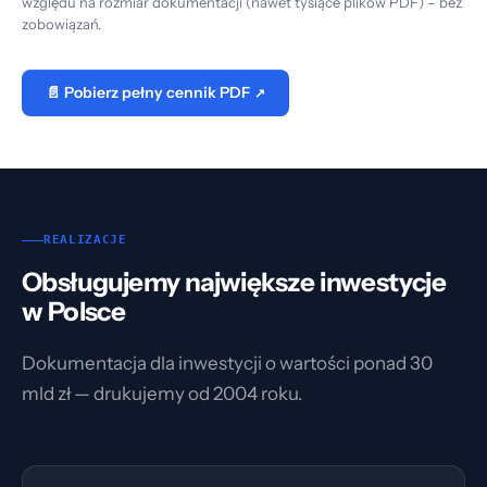
względu na rozmiar dokumentacji (nawet tysiące plików PDF) – bez
zobowiązań.
📄 Pobierz pełny cennik PDF
REALIZACJE
Obsługujemy największe inwestycje
w Polsce
Dokumentacja dla inwestycji o wartości ponad 30
mld zł — drukujemy od 2004 roku.