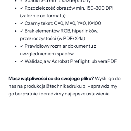
✓ Spadki 3–5 mm z każdej strony
✓ Rozdzielczość obrazów min. 150–300 DPI
(zależnie od formatu)
✓ Czarny tekst: C=0, M=0, Y=0, K=100
✓ Brak elementów RGB, hiperlinków,
przezroczystości (w PDF/X-1a)
✓ Prawidłowy rozmiar dokumentu z
uwzględnieniem spadów
✓ Walidacja w Acrobat Preflight lub veraPDF
Masz wątpliwości co do swojego pliku?
Wyślij go do
nas na produkcja@technikadruku.pl – sprawdzimy
go bezpłatnie i doradzimy najlepsze ustawienia.