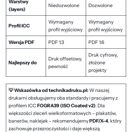
Warstwy
Niedozwolone
Dozwolone
(layers)
Wymagany
Wymagany
Profil ICC
profil wyjściowy
profil wyjściowy
Wersja PDF
PDF 1.3
PDF 1.6
Druk cyfrowy,
Druk offsetowy,
Najlepszy do
złożone
pewność
projekty
💡 Wskazówka od technikadruku.pl:
W naszej
drukarni obsługujemy oba standardy i pracujemy z
profilem ICC
FOGRA39 (ISO Coated v2)
. Dla
większości zleceń wielkoformatowych – plakatów,
banerów, naklejek – rekomendujemy
PDF/X-4
, który
zachowuje przezroczystości i daje większą