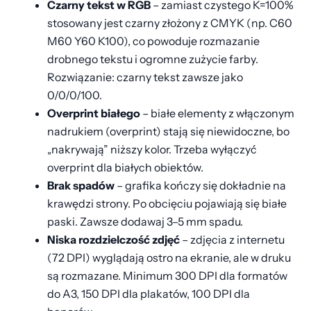
Czarny tekst w RGB
– zamiast czystego K=100%
stosowany jest czarny złożony z CMYK (np. C60
M60 Y60 K100), co powoduje rozmazanie
drobnego tekstu i ogromne zużycie farby.
Rozwiązanie: czarny tekst zawsze jako
0/0/0/100.
Overprint białego
– białe elementy z włączonym
nadrukiem (overprint) stają się niewidoczne, bo
„nakrywają” niższy kolor. Trzeba wyłączyć
overprint dla białych obiektów.
Brak spadów
– grafika kończy się dokładnie na
krawędzi strony. Po obcięciu pojawiają się białe
paski. Zawsze dodawaj 3–5 mm spadu.
Niska rozdzielczość zdjęć
– zdjęcia z internetu
(72 DPI) wyglądają ostro na ekranie, ale w druku
są rozmazane. Minimum 300 DPI dla formatów
do A3, 150 DPI dla plakatów, 100 DPI dla