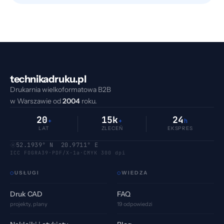
technikadruku.pl
Drukarnia wielkoformatowa B2B
w Warszawie od
2004
roku.
20
15k
24
+
+
h
LAT
ZLECEŃ
EKSPRES
52.1939° N 20.9711° E
ICC FOGRA39
·
PDF/X-1a
·
CMYK 300 dpi
USŁUGI
WIEDZA
⬡
⬡
Druk CAD
FAQ
projekty, plany
19 odpowiedzi