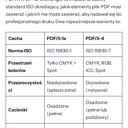
standard ISO określający, jakie elementy plik PDF musi
zawierać i jakich nie może zawierać, aby nadawał się do
profesjonalnego druku. Dwa najważniejsze warianty to:
Cecha
PDF/X-1a
PDF/X-4
Norma ISO
ISO 15930-1
ISO 15930-7
Przestrzeń
Tylko CMYK +
CMYK, RGB,
kolorów
Spot
ICC, Spot
Przezroczystoś
Niedozwolone
Dozwolone
ci
(spłaszczone)
(natywne)
Osadzone
Osadzone
Czcionki
(pełne lub
(pełne)
podzbiory)