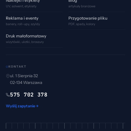
Naklejki i etykiety
Blog
UV, solwent, etykiety
artykuły branżowe
Reklama i eventy
Przygotowanie pliku
banery, roll-upy, szyldy
PDF, spady, kolory
Druk małoformatowy
wizytówki, ulotki, broszury
KONTAKT
⬡
ul. 1 Sierpnia 32
02-134
Warszawa
575 702 378
Wyślij zapytanie